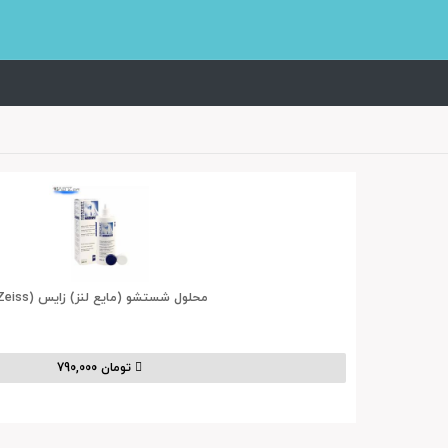
محلول شستشو (مایع لنز) زایس (Zeiss)
تومان 790,000