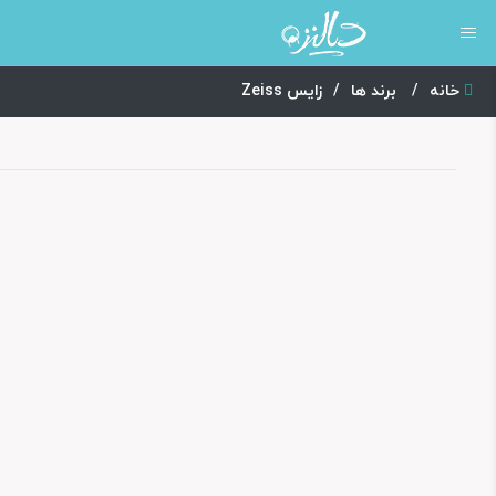
خانه
/
برند ها
/
زایس Zeiss