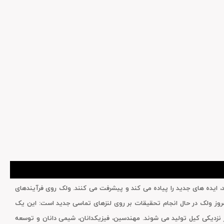
عه انجام می دهد، ایده های جدید را پیاده می کند و پیشرفت می کنند. ولک روی فرآیندهای
مروز ولک در حال انجام تحقیقات بر روی لنزهای تماسی جدید است: این یک
ایی، یک ابزار اندازه گیری، یک داروساز و یک وسیله الکترونیکی خواهد بود. تمام لنزهای تماسی Wöhlk در کارخانه شرکت خود در Schönkirchen در نزدیکی کیل تولید می شوند. مهندسین، فیزیکدانان، شیمی دانان و توسعه