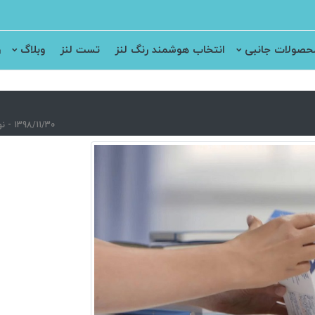
حصولات جانبی
انتخاب هوشمند رنگ لنز
تست لنز
وبلاگ
ر
1398/11/30 - نویسنده : سارا نصری