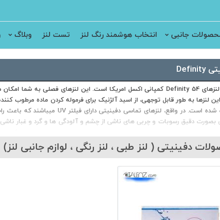
حصولات جانبی
انتخاب هوشمند رنگ لنز
تست لنز
وبلاگ
ر
Definit
ن لنزها به طور قابل توجهی، از اسید آلژنیک برای فرموله کردن ماده مرطوب کننده
استفاده شده است. در واقع، لنزهای ت
 بصورت دقیق رسوبات و چربی های ناشی از چشم و آلودگی ها و گرد و غبار ناشی ا
ن چشم های شما با استفاده از این لنزها، راحتی و بهداشت خود را حفظ می کند. چ
آبرسانی فوق العاده 54 درصدی و همچنین حفظ رطوبت چشم در طول روز، از 
لات دفینیتی ( لنز طبی ، لنز رنگی ، لوازم جانبی لنز)
طبی فصلی Definity 54 دارای حفاظت raVision CLPL
 نماد منفی و مثبت با پایداری الکتریکی است. بنابراین، چشم را پایدار می کند و آ
از نمره 0.50 تا نمره 10.00 هیچ تفاوتی ندارد و دقیقا یکسان است.