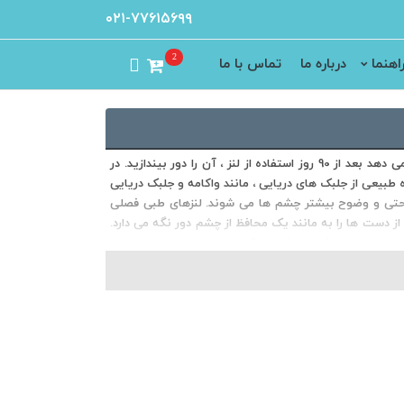
۰۲۱-۷۷۶۱۵۶۹۹
2
اهنما
درباره ما
تماس با ما
سازنده لنزهای Definity 54 کمپانی اکسل امریکا است. این لنزهای فصلی به شما امکان می دهد بعد از 90 روز استفاده از لنز ، آن را دور بیندازید. در
 طبیعی از جلبک های دریایی ، مانند واکامه و جلبک دریایی
ماسی دفینیتی دارای فیلتر UV میباشند که باعث راحتی و وضوح بیشتر چشم ها می شوند. لنزهای طبی فصلی
ز دست ها را به مانند یک محافظ از چشم دور نگه می دارد.
را لنزهای طبی فصلی دفینیتی؟ این لنزهای تماسی به دلیل،
نوع لنزهای طبی با کیفیت بالا محسوب می شوند. به طور خاص، لنز
Ult است. همچنین این برند از کمپانی اکسل در آسیا و بیشتر در اروپا با نسبت بیشتری موجود
است. از ویژگی های مهم این لنز طبی می توان موارد زیر را برشمرد. • ایجاد این لنزها از مواد منحصر به فرد SEED Ionic Bond (SIB) EED می باشد. •
لودگی ها و گرد و غبار را از لنز دور می کند. . دارای جاذب
اشعه ماورا بنفش خورشید و اشعه مضر ناشی از رایانه و تبلت و موبایل تا حدود 90 درصد . طراحی آسفریک و دقیق با استفاده از برش Patent به این