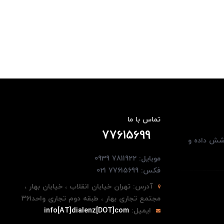
تماس با ما
77615699
وشش داده و
موبایل: 7811922 0939
فکس: 77615699 021
آدرس:
تهران خیابان انقلاب ، خیابان بهار ،
مجتمع تجاری بهار ، طبقه دوم تجاری واحد۳۶۱
ایمیل:
info[AT]dialenz[DOT]com