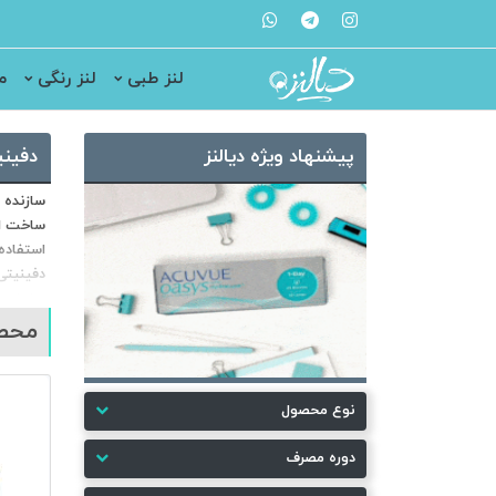
لنز طبی
لنز رنگی
م
پیشنهاد ویژه دیالنز
دفینیتی y
ساخت ای
دفینیتی
بنابرای
محصو
دارای دو
نوع محصول
صورت که ضخامت لنزها 
دوره مصرف