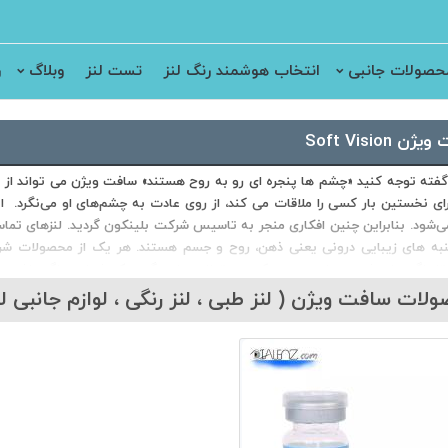
حصولات جانبی
انتخاب هوشمند رنگ لنز
تست لنز
وبلاگ
ر
ن Soft Vision
گفته توجه کنید «چشم ها پنجره ای رو به روح هستند» سافت ویژن می تواند از ط
ای نخستین بار کسی را ملاقات می کند، از روی عادت به چشم‌های او می‌نگرد
ی‌شود. بنابراین چنین افکاری منجر به تاسیس شرکت بلینکون گردید. لنزهای تما
نبه های زیبایی درونی یعنی ذهن، روح و جسم هستند. هر یک از محصولات شرکت 
ا رنگ های شوریده ای هستند که می توانند جلوه گر سبک شما در رنگ باشند
لات سافت ویژن ( لنز طبی ، لنز رنگی ، لوازم جانبی لن
نزهای تماسی و نیز قطره‌ های چشمی را نیز عرضه می‌کنند. بلینکون بین مشتر
ن محصولات، مراحل و سیستم های تولید سافت ویژن با معیارها، مقررات و گواهینا