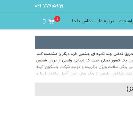
۰۲۱-۷۷۶۱۵۶۹۹
2
اهنما
درباره ما
تماس با ما
ریق تماس چند ثانیه ای چشمی افراد دیگر را مشاهده کند.
. این یک تصور ذهنی است که زیبایی واقعی از درون شخص
سی رنگی سافت ویژن برگزیده و تولید شرکت بلینکون آینه‌
بلینکون طیفی از رنگ های اسرار آمیز، برازنده، زیبا و
. اگر چه لنزهای تماسی سافت ویژن محصولات اصلی شرکت
بلینکون هستند اما، آنها همچنین لنزهای پروستتیک و لنزهای طبی زیبایی، لنزهای شفاف با فیلتر uv، محلول های ضدعفونی (چند منظوره قوی) برای
ز)
یان داخلی و بین المللی شناخت و اعتبار کسب کرده است.
مه های داخلی و بین‌المللی مطابقت دارد. گواهینامه‌های