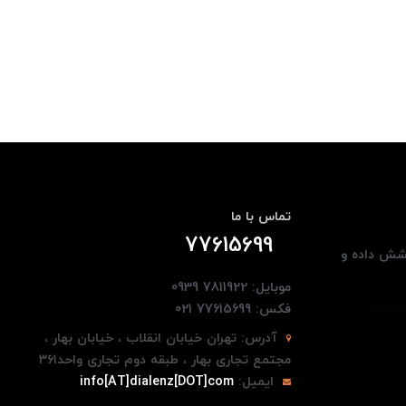
تماس با ما
77615699
وشش داده و
موبایل: 7811922 0939
فکس: 77615699 021
آدرس:
تهران خیابان انقلاب ، خیابان بهار ،
مجتمع تجاری بهار ، طبقه دوم تجاری واحد۳۶۱
ایمیل:
info[AT]dialenz[DOT]com