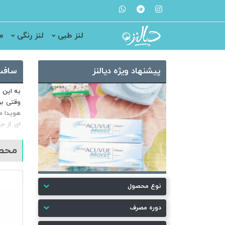
لنز طبی
لنز رنگی
م
پیشنهاد ویژه دیالنز
سافت ویژ
به این 
وقتی بر
هویدا م
ای از ج
طبیعی ت
محصو
انواع ل
بنابرای
۲۰۰۳ ISO13458 اداره اختراع طبی مالزی، مرکز علمی و سلامت سنگاپور و مرکز سلامت کانادا از آن جمله اند.
نوع محصول
دوره مصرف