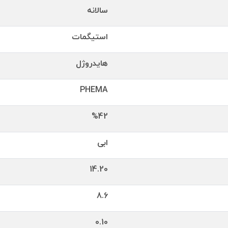
سالانه
استیگمات
هایدروژل
PHEMA
%42
ابی
14.20
8.6
0.10