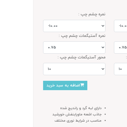
نمره چشم چپ :
نمره آستیگمات چشم چپ :
محور آستیگمات چشم چپ :
اضافه به سبد خرید
دارای لبه گرد و راندیج شده
جاذب اشعه ماورابنفش خورشید
مناسب در شرایط نوری مختلف