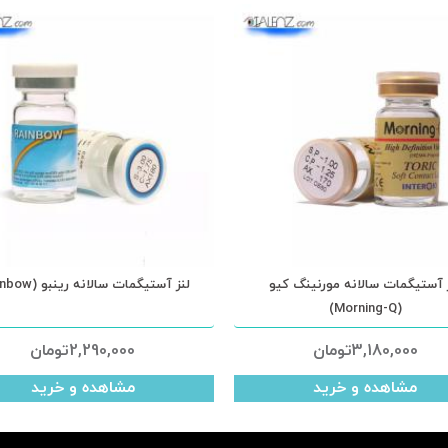
 آستیگمات سالانه مورنینگ کیو
لنز آستیگمات سالانه رینبو (Rainbow)
(Morning-Q)
3,180,000
تومان
2,290,000
تومان
مشاهده و خرید
مشاهده و خرید