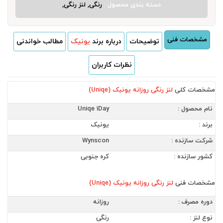
دسته بندی محصول :
رنگی, لنز رنگی,
مشخصات فنی
توضیحات
درباره برند
یونیک
مطالب خواندنی
نظرات کاربران
مشخصات کلی
لنز رنگی روزانه یونیک (Uniqe)
نام محصول :
Uniqe 1Day
برند :
یونیک
شرکت سازنده :
Wynscon
کشور سازنده :
کره جنوبی
مشخصات فنی
لنز رنگی روزانه یونیک (Uniqe)
دوره مصرف :
روزانه
نوع لنز :
رنگی