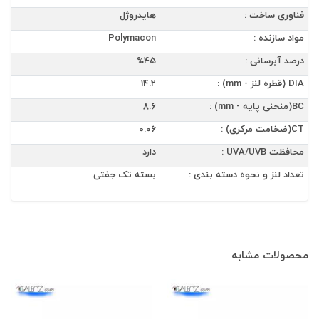
فناوری ساخت :
هایدروژل
مواد سازنده :
Polymacon
درصد آبرسانی :
%45
DIA (قطره لنز - mm) :
14.2
BC(منحنی پایه - mm) :
8.6
CT(ضخامت مرکزی) :
0.06
محافظت UVA/UVB :
دارد
تعداد لنز و نحوه دسته بندی :
بسته تک جفتی
محصولات مشابه