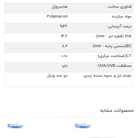
فناوری ساخت :
هایدروژل
مواد سازنده :
Polymacon
درصد آبرسانی :
%42
DIA (قطره لنز - mm) :
14.2
BC(منحنی پایه - mm) :
8.6
CT(ضخامت مرکزی) :
0.10
محافظت UVA/UVB :
دارد
تعداد لنز و نحوه دسته بندی :
دو عدد ویال
محصولات مشابه