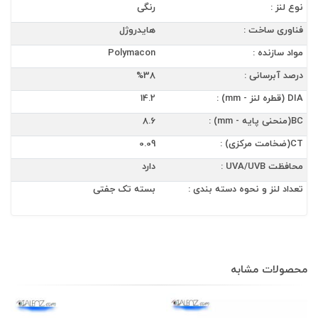
نوع لنز :
رنگی
فناوری ساخت :
هایدروژل
مواد سازنده :
Polymacon
درصد آبرسانی :
%38
DIA (قطره لنز - mm) :
14.2
BC(منحنی پایه - mm) :
8.6
CT(ضخامت مرکزی) :
0.09
محافظت UVA/UVB :
دارد
تعداد لنز و نحوه دسته بندی :
بسته تک جفتی
محصولات مشابه