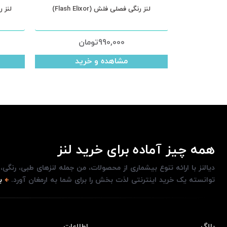
لنز رنگی فصلی فلش (Flash Hydroxy)
لنز رنگی فصلی فلش (sh Elixor
990,000
تومان
990,000
ت
مشاهده و خرید
مشاهده و
همه چیز آماده برای خرید لنز
دیالنز با ارائه تنوع بیشماری از محصولات، من جمله لنزهای طبی، رنگی
توانسته یک خرید اینترنتی لذت بخش را برای شما به ارمغان آورد.
ب
بلاگ
اطلاعات