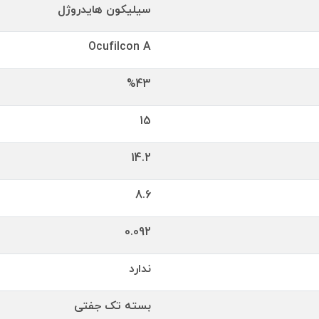
سیلیکون هایدروژل
Ocufilcon A
%43
15
14.2
8.6
0.092
ندارد
بسته تک جفتی