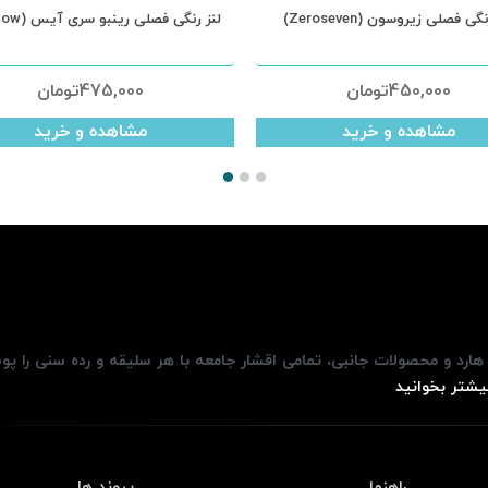
Fla)
لنز رنگی فصلی زیروسون (Zeroseven)
لنز
ومان
450,000
تومان
 خرید
مشاهده و خرید
، هارد و محصولات جانبی، تمامی اقشار جامعه با هر سلیقه و رده سنی را پ
یشتر بخوانید
راهنما
پیوند ها