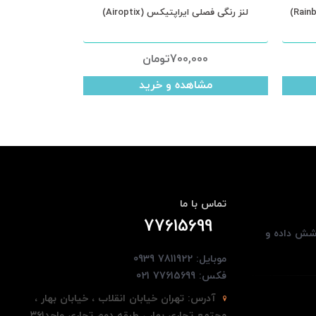
 رنگی فصلی رینبو سری آیس (Rainbow)
لنز رنگی فصلی ایراپتیکس (Airoptix)
475,000
تومان
700,000
تومان
مشاهده و خرید
مشاهده و خرید
تماس با ما
77615699
وشش داده و
موبایل: 7811922 0939
فکس: 77615699 021
آدرس:
تهران خیابان انقلاب ، خیابان بهار ،
مجتمع تجاری بهار ، طبقه دوم تجاری واحد۳۶۱