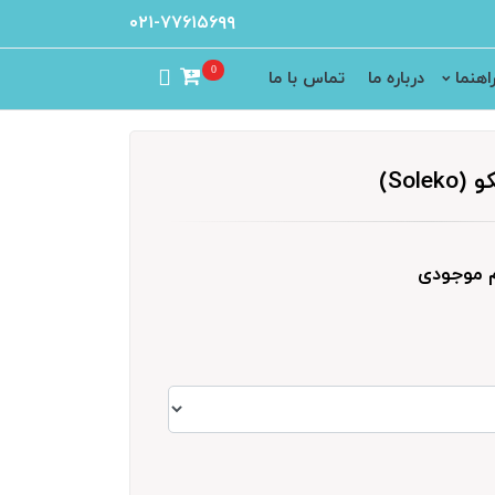
۰۲۱-۷۷۶۱۵۶۹۹
0
اهنما
درباره ما
تماس با ما
Sol)
م موجودی