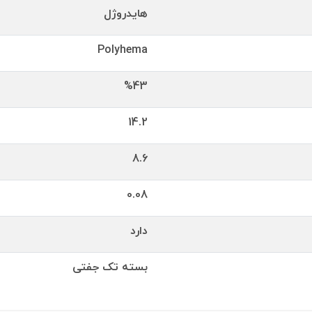
هایدروژل
Polyhema
%43
14.2
8.6
0.08
دارد
بسته تک جفتی