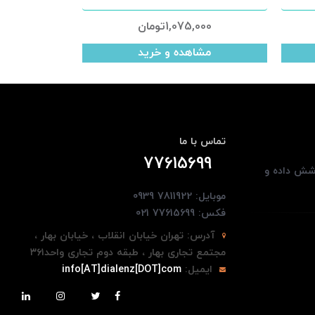
1,075,000
تومان
مشاهده و خرید
تماس با ما
77615699
وشش داده و
موبایل: 7811922 0939
فکس: 77615699 021
آدرس:
تهران خیابان انقلاب ، خیابان بهار ،
مجتمع تجاری بهار ، طبقه دوم تجاری واحد۳۶۱
ایمیل:
info[AT]dialenz[DOT]com