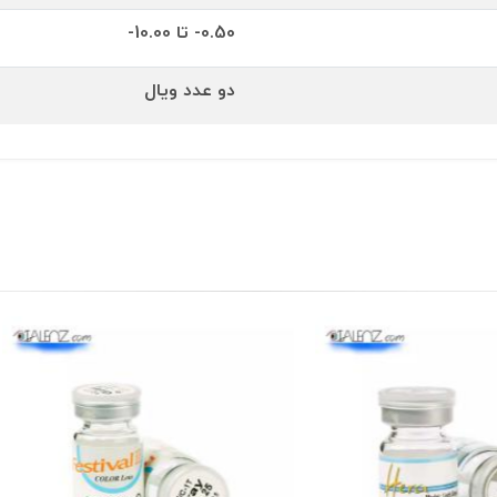
0.50- تا 10.00-
دو عدد ویال