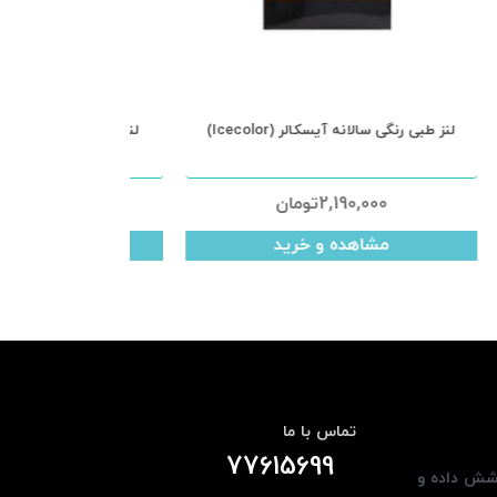
لنز طبی رنگی سالانه آیسکالر (Icecolor)
2,190,000
تومان
000
مشاهده و خرید
مشا
تماس با ما
77615699
وشش داده و