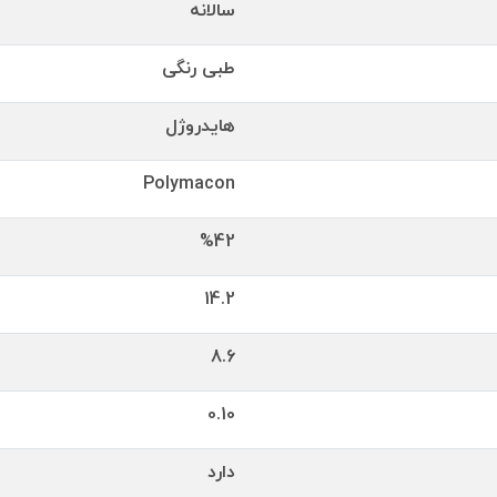
سالانه
طبی رنگی
هایدروژل
Polymacon
%42
14.2
8.6
0.10
دارد