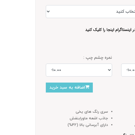
نمره چشم چپ :
اضافه به سبد خرید
سری رنگ های یخی
جاذب اشعه ماورابنفش
دارای آبرسانی بالا (42%)