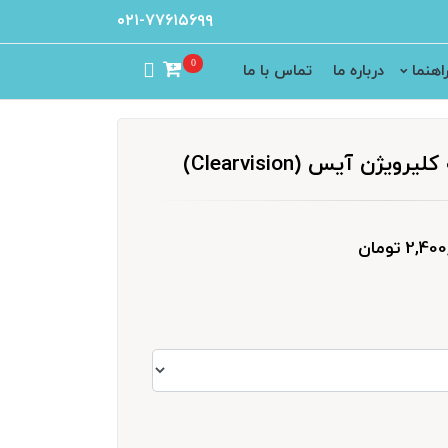
۰۲۱-۷۷۶۱۵۶۹۹
0
اهنما
درباره ما
تماس با ما
یژن آیس (Clearvision)
2, تومان