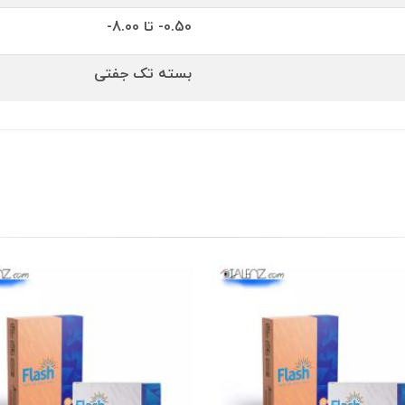
0.50- تا 8.00-
بسته تک جفتی