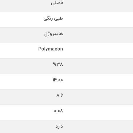
فصلی
طبی رنگی
هایدروژل
Polymacon
%38
14.00
8.6
0.08
دارد