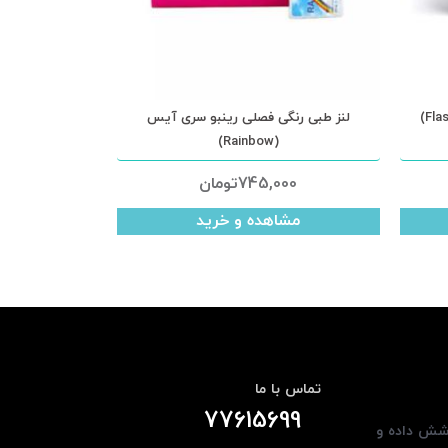
لنز طبی رنگی فصلی رینبو سری آیس
لنز طبی رنگی فصلی 
(Rainbow)
745,000
تومان
000
مشاهده و خرید
مشا
تماس با ما
77615699
وشش داده و