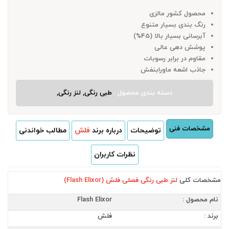
محصول کشور مالزی
رنگ بندی بسیار متنوع
آبرسانی بسیار بالا (45%)
پوشش دهی عالی
مقاوم در برابر رسوبات
جاذب اشعه ماورابنفش
دسته بندی محصول :
طبی رنگی, لنز رنگی,
مشخصات فنی
توضیحات
درباره برند
فلش
مطالب خواندنی
نظرات کاربران
مشخصات کلی
لنز طبی رنگی فصلی فلش (Flash Elixor)
نام محصول :
Flash Elixor
برند :
فلش