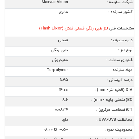
شرکت سازنده :
Maxvue Vision
کشور سازنده :
مالزی
مشخصات فنی
لنز طبی رنگی فصلی فلش (Flash Elixor)
دوره مصرف :
فصلی
نوع لنز :
طبی رنگی
فناوری ساخت :
هایدروژل
مواد سازنده :
Terpolymer
درصد آبرسانی :
%45
DIA (قطره لنز - mm) :
14.00
BC(منحنی پایه - mm) :
8.6
CT(ضخامت مرکزی) :
0.0834
محافظت UVA/UVB :
دارد
محدودیت نمره :
0.50- تا 8.00-