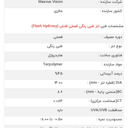
شرکت سازنده :
Maxvue Vision
کشور سازنده :
مالزی
مشخصات فنی
لنز طبی رنگی فصلی فلش (Flash Hydroxy)
دوره مصرف :
فصلی
نوع لنز :
طبی رنگی
فناوری ساخت :
هایدروژل
مواد سازنده :
Terpolymer
درصد آبرسانی :
%45
DIA (قطره لنز - mm) :
14.00
BC(منحنی پایه - mm) :
8.6
CT(ضخامت مرکزی) :
0.084
محافظت UVA/UVB :
دارد
محدودیت نمره :
0.50- تا 8.00-