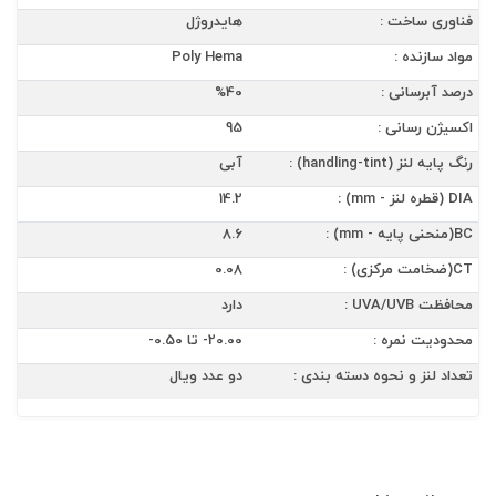
فناوری ساخت :
هایدروژل
مواد سازنده :
Poly Hema
درصد آبرسانی :
%40
اکسیژن رسانی :
95
رنگ پایه لنز (handling-tint) :
آبی
DIA (قطره لنز - mm) :
14.2
BC(منحنی پایه - mm) :
8.6
CT(ضخامت مرکزی) :
0.08
محافظت UVA/UVB :
دارد
محدودیت نمره :
20.00- تا 0.50-
تعداد لنز و نحوه دسته بندی :
دو عدد ویال