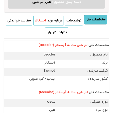
دسته بندی محصول :
طبی, لنز طبی,
مشخصات فنی
توضیحات
درباره برند
آیسکالر
مطالب خواندنی
نظرات کاربران
مشخصات کلی
لنز طبی سالانه آیسکالر (Icecolor)
نام محصول :
Icecolor
برند :
آیسکالر
شرکت سازنده :
Eyemed
کشور سازنده :
ایتالیا - کره جنوبی
مشخصات فنی
لنز طبی سالانه آیسکالر (Icecolor)
دوره مصرف :
سالانه
نوع لنز :
طبی