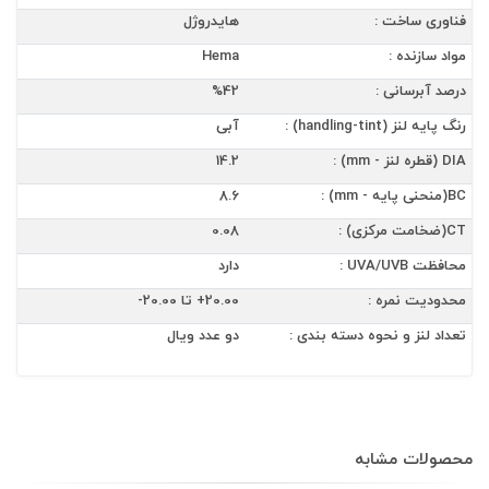
فناوری ساخت :
هایدروژل
مواد سازنده :
Hema
درصد آبرسانی :
%42
رنگ پایه لنز (handling-tint) :
آبی
DIA (قطره لنز - mm) :
14.2
BC(منحنی پایه - mm) :
8.6
CT(ضخامت مرکزی) :
0.08
محافظت UVA/UVB :
دارد
محدودیت نمره :
20.00+ تا 20.00-
تعداد لنز و نحوه دسته بندی :
دو عدد ویال
محصولات مشابه