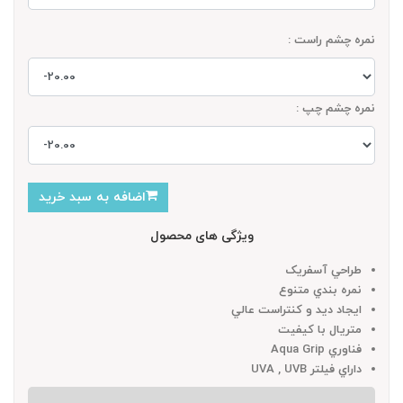
نمره چشم راست :
نمره چشم چپ :
اضافه به سبد خرید
ویژگی های محصول
طراحي آسفريک
نمره بندي متنوع
ايجاد ديد و کنتراست عالي
متريال با کيفيت
فناوري Aqua Grip
داراي فيلتر UVA , UVB