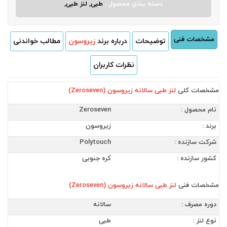
دسته بندی محصول :
طبی, لنز طبی,
مشخصات فنی
توضیحات
درباره برند
زیروسون
مطالب خواندنی
نظرات کاربران
مشخصات کلی
لنز طبی سالانه زیروسون (Zeroseven)
نام محصول :
Zeroseven
برند :
زیروسون
شرکت سازنده :
Polytouch
کشور سازنده :
کره جنوبی
مشخصات فنی
لنز طبی سالانه زیروسون (Zeroseven)
دوره مصرف :
سالانه
نوع لنز :
طبی