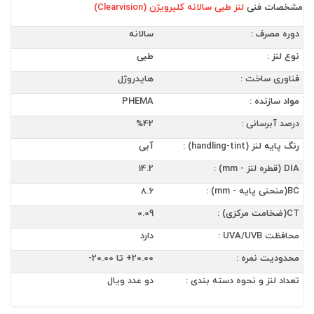
مشخصات فنی
لنز طبی سالانه کلیرویژن (Clearvision)
دوره مصرف :
سالانه
نوع لنز :
طبی
فناوری ساخت :
هایدروژل
مواد سازنده :
PHEMA
درصد آبرسانی :
%42
رنگ پایه لنز (handling-tint) :
آبی
DIA (قطره لنز - mm) :
14.2
BC(منحنی پایه - mm) :
8.6
CT(ضخامت مرکزی) :
0.09
محافظت UVA/UVB :
دارد
محدودیت نمره :
20.00+ تا 20.00-
تعداد لنز و نحوه دسته بندی :
دو عدد ویال