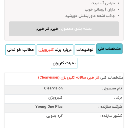
طراحی آسفریک
دارای آبرسانی خوب
جاذب اشعه ماورابنفش خورشید
دسته بندی محصول :
طبی, لنز طبی,
مشخصات فنی
توضیحات
درباره برند
کلیرویژن
مطالب خواندنی
نظرات کاربران
مشخصات کلی
لنز طبی سالانه کلیرویژن (Clearvision)
نام محصول :
Clearvision
برند :
کلیرویژن
شرکت سازنده :
Young One Plus
کشور سازنده :
کره جنوبی