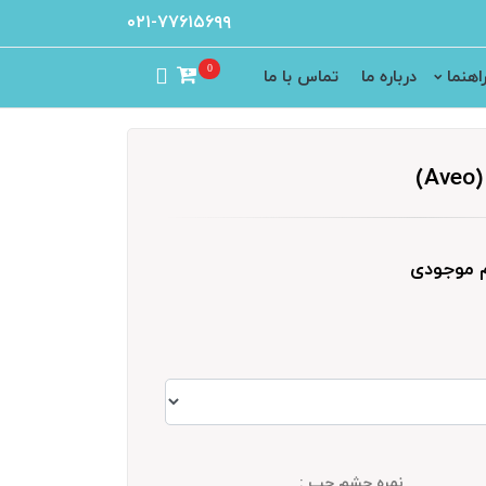
۰۲۱-۷۷۶۱۵۶۹۹
0
اهنما
درباره ما
تماس با ما
)
م موجودی
نمره چشم چپ :