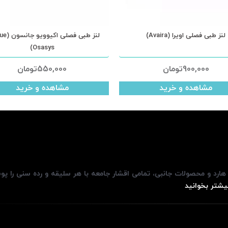
لنز طبی فصلی اویرا (Avaira)
لنز طبی فصل
Osasys)
900,000
تومان
550,000
تومان
مشاهده و خرید
مشاهده و خرید
، هارد و محصولات جانبی، تمامی اقشار جامعه با هر سلیقه و رده سنی را پ
یشتر بخوانید