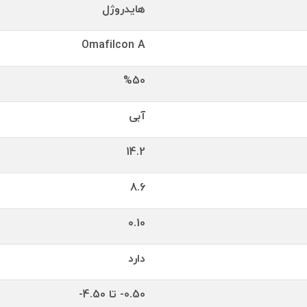
هایدروژل
Omafilcon A
%50
آبی
14.2
8.6
0.10
دارد
0.50- تا 4.50-