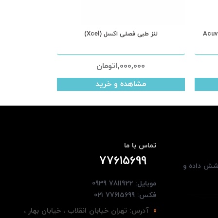
ی اکیوویو جانسون (Acuvue
لنز طبی فصلی اکسل (Xcel)
1,000,000
تومان
مشاهده و خرید
تماس با ما
77615699
وشش داده و
موبایل: 7811922 0939
فکس: 77615699 021
آدرس:
تهران خیابان انقلاب ، خیابان بهار ،