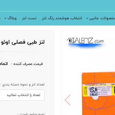
حصولات جانبی
انتخاب هوشمند رنگ لنز
تست لنز
وبلاگ
ر
لنز طبی فصلی اوئو (Aveo
اتما
قیمت مصرف کننده :
تعداد لنز و نحوه دسته بندی :
نمره چشم راست :