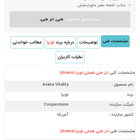
جاذب اشعه مضر ماورابنفش
دسته بندی محصول :
طبی, لنز طبی,
مشخصات فنی
توضیحات
درباره برند
اویرا
مطالب خواندنی
نظرات کاربران
مشخصات کلی
لنز طبی فصلی اویرا (Avaira)
نام محصول :
Avaira Vitality
برند :
اویرا
شرکت سازنده :
Coopervision
کشور سازنده :
آمریکا
مشخصات فنی
لنز طبی فصلی اویرا (Avaira)