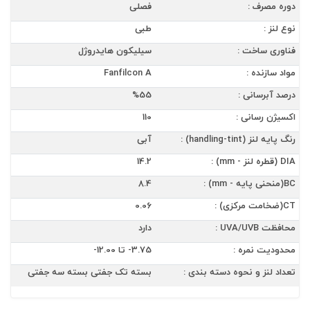
دوره مصرف :
فصلی
نوع لنز :
طبی
فناوری ساخت :
سیلیکون هایدروژل
مواد سازنده :
Fanfilcon A
درصد آبرسانی :
%55
اکسیژن رسانی :
110
رنگ پایه لنز (handling-tint) :
آبی
DIA (قطره لنز - mm) :
14.2
BC(منحنی پایه - mm) :
8.4
CT(ضخامت مرکزی) :
0.06
محافظت UVA/UVB :
دارد
محدودیت نمره :
3.75- تا 12.00-
تعداد لنز و نحوه دسته بندی :
بسته تک جفتی بسته سه جفتی