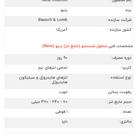
نام محصول :
Renu Solution
برند :
رنیو
شرکت سازنده :
Bausch & Lomb
کشور سازنده :
آمریکا
مشخصات فنی
محلول شستشو (مایع لنز) رنیو (Renu)
دوره مصرف :
90 روز
کاربرد :
تمامی لنزهای نرم
نوع استفاده :
لنزهای هایدروژل و سیلیکون
هایدروژل
رطوبت رسانی :
خوب
حجم مایع لنز :
60 - 240 - 360 میلی
تعداد :
1 قوطی
جالنزی :
دارد