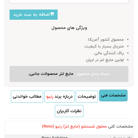
اضافه به سبد خرید
ویژگی های محصول
محصول کشور آمریکا
متریال بسیار با کیفیت
پاک کنندگی عالی
اولین مایع لنز در ایران
دسته بندی محصول :
مایع لنز, محصولات جانبی,
مشخصات فنی
توضیحات
درباره برند
رنیو
مطالب خواندنی
نظرات کاربران
مشخصات کلی
محلول شستشو (مایع لنز) رنیو (Renu)