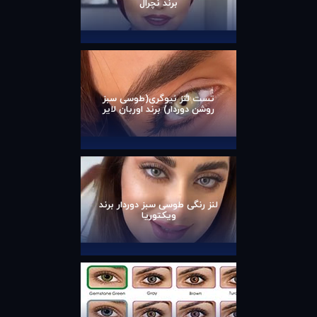
برند نچرال
تست لنز نیوگری(طوسی سبز
روشن دوردار) برند اوربان لایر
لنز رنگی طوسی سبز دوردار برند
ویکتوریا