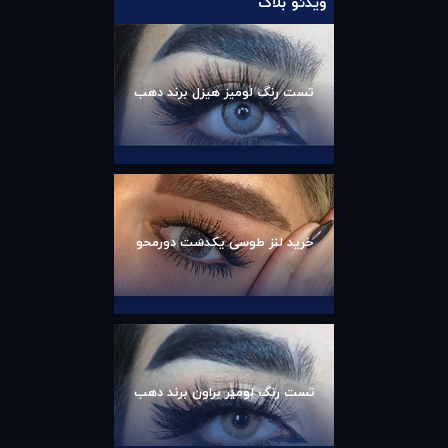
ویدئو بلاگ
تست رنگ لومیز هیزل برند دهب
خرید لنز طوسی یکدست دورمحو
تست رنگ لومیر براون برند دهب