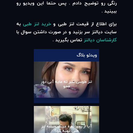
رنگی رو توضیح دادم . پس حتما این ویدیو رو
ببینید .
برای اطلاع از قیمت لنز طبی و
خرید لنز طبی
به
سایت دیالنز سر بزنید و در صورت داشتن سوال با
کارشناسان دیالنز
تماس بگیرید .
ویدئو بلاگ
لنز طوسی سبز ته مایه آبی دور
محو
آیا از روی نمره عینک میشه لنز
طبی تهیه کرد؟