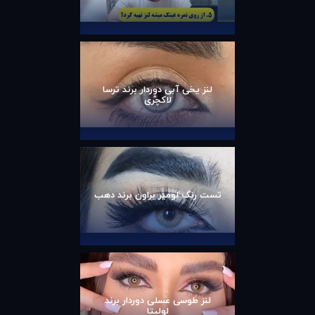
لنز یخی آبی دوردار برند ترسا
لاکچری
تست رنگ لومیر براون برند دهب
لنز طوسی عسلی دوردار برند
لولیتا