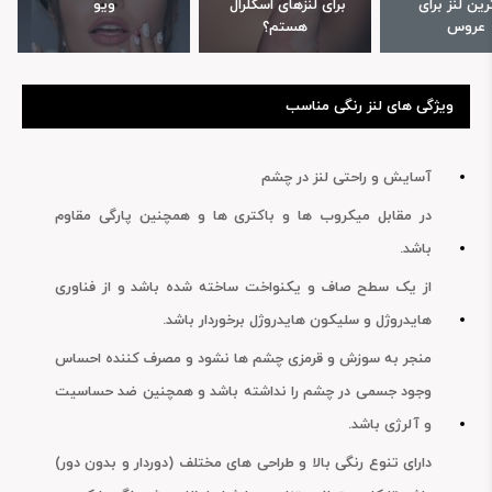
زیباترین لنز برای 
برای لنزهای اسکلرال 
ویو
عروس
هستم؟
ویژگی های لنز رنگی مناسب
آسایش و راحتی لنز در چشم
لنز طبی رنگی روزانه دسیو (Desio)
لنز رنگی روزانه دسیو (Desio)
در مقابل میکروب ها و باکتری ها و همچنین پارگی مقاوم
باشد.
تومان 750,000
تومان 700,000
از یک سطح صاف و یکنواخت ساخته شده باشد و از فناوری
هایدروژل و سلیکون هایدروژل برخوردار باشد.
منجر به سوزش و قرمزی چشم ها نشود و مصرف کننده احساس
وجود جسمی در چشم را نداشته باشد و همچنین ضد حساسیت
و آلرژی باشد.
لنز رنگی روزانه سولکو (Soleko)
لنز رنگی روزانه فرشلوک (Freshlook)
دارای تنوع رنگی بالا و طراحی های مختلف (دوردار و بدون دور)