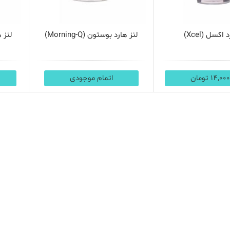
اکسل (Xcel)
لنز هارد بوستون (Morning-Q)
لنز ه
14, تومان
اتمام موجودی
مشاهده
مشاهده