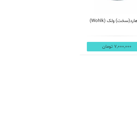
ارد(سخت) ولک (Wohlk)
7,000,000 تومان
مشاهده