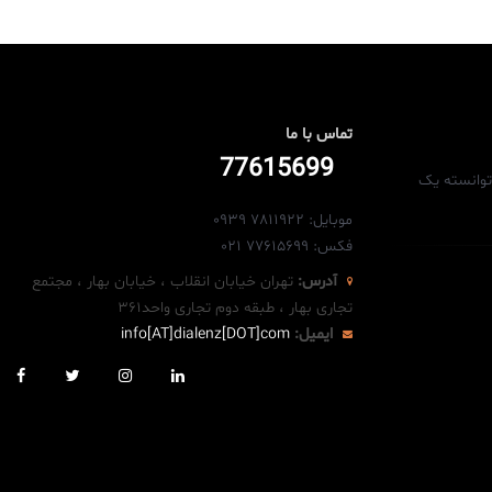
تماس با ما
77615699
توانسته یک
موبایل: 7811922 0939
فکس: 77615699 021
آدرس:
تهران خیابان انقلاب ، خیابان بهار ، مجتمع
تجاری بهار ، طبقه دوم تجاری واحد۳۶۱
ایمیل:
info[AT]dialenz[DOT]com