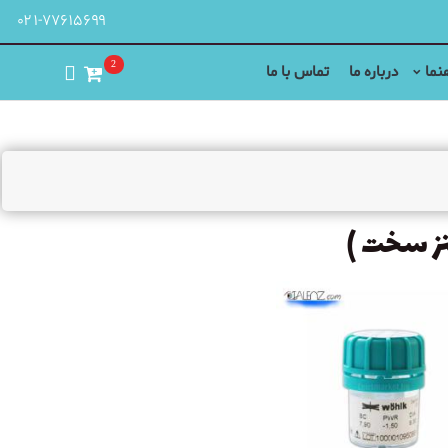
۰۲۱-۷۷۶۱۵۶۹۹
2
نما
درباره ما
تماس با ما
نز سخت )