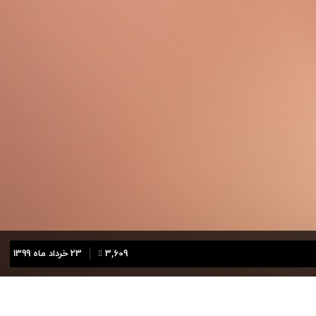
3,609
23 خرداد ماه 1399