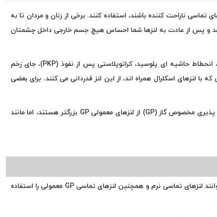
ماسی ناراحت کننده باشند، استفاده کنند. برخی از زنان و مردان تا به
ن دهد و پس از عادت به لنزها شما احساس هیچ جسم خارجی داخل چشمتان
کاندیداهای ایده آل برای لنزهای تماسی اسکلرال، شامل هر بیمار با سطح قرنیه نامنظم است. این شامل بیماران مبتلا به کراتوکونوس (قوز قرنیه)، انحطاط حاشیه ای پلوسید، کراتوپلاستی پس از نفوذ (PKP)، جای زخم
با لنزهای اسکلرال همراه اند، از این لنز قدردانی می کنند. برای بعضی
به خوبی ببینند، دنیایی كاملاً جدید را باز می كنند. این لنزهای تماسی با نفوذ پذیری مخصوص گاز (GP) از لنزهای معمولی GP بزرگتر هستند، اما مانند
شما برای تصحیح دید خود از لنزهای تماسی معمولی استفاده می کنید، آنها مستقیماً روی قرنیه شما قرار می گیرند. بسیاری از بیماران به راحتی می توانند لنزهای تماسی نرم و همچنین لنزهای تماسی GP معمولی را استفاده