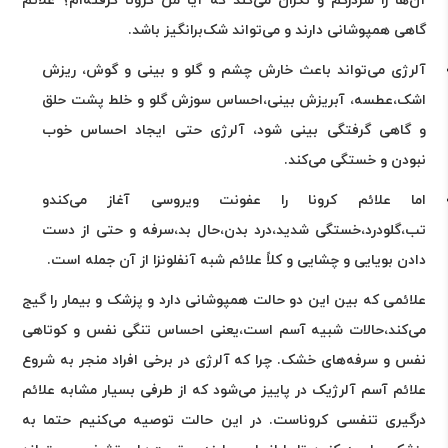
آن‌ها را سردرگم و نگران می‌کند که آیا من کرونا گرفته‌ام؟ علائم
گاهی همپوشانی دارند و می‌تواند شک‌برانگیز باشد
.
آلرژی می‌تواند باعث خارش چشم و گلو و بینی و گوش، ریزش
اشک،عطسه، آبریزش بینی،احساس سوزش گلو و خلط پشت حلق
و گاهی گرفتگی بینی شود، آلرژی حتی ایجاد احساس خوب
نبودن و خستگی می‌کند
.
اما علائم کرونا را عفونت ویروسی آغاز می‌کندو
تب،گلودرد،خستگی شدید،درد بدن،حال بد،سرفه و حتی از دست
دادن بویایی و چشایی و کلاً علائم شبه آنفلونزا از آن جمله است
.
علائمی که بین این دو حالت همپوشانی دارد و پزشک و بیمار را گیج
می‌کند،حالات شبیه آسم است،یعنی احساس تنگی نفس و کوتاهی
نفس و سرفه‌های خشک. چرا که آلرژی در برخی افراد منجر به شروع
علائم آسم آلرژیک در پاییز می‌شود که از طرفی بسیار مشابه علائم
درگیری تنفسی کروناست. در این حالت توصیه می‌کنیم حتما به