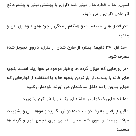
اسپرى ها یا قطره هاى بینى ضد آلرژى با پوشش بینى و چشم مانع
اثر عامل آلرژی زا مى شوند
.
-
در فصل های حساسیت زا هنگام رانندگی پنجره های اتومبیل تان را
ببندید
.
-
حداقل 30 دقیقه پیش از خارج شدن از منزل، داروی تجویز شده
مصرف شود
.
-
در روزهایی که میزان گرده ها و غبار موجود در هوا زیاد است، پنجره
های خانه را ببندید. از باز کردن پنجره ها و یا استفاده از کولرهایی که
هوای بیرون را به داخل ساختمان می آورند، خودداری کنید
.
-
ملافه های رختخواب را هفته ای یک بار با آب گرم بشویید
.
-
قبل از رفتن به رختخواب حتما دوش بگیرید و موهایتان را بشویید،
چراکه پوست و موی شما محل مناسبی برای تجمع غبار و گرده ها
هستند
.