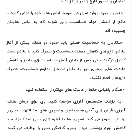
گیاهان و اسپور قارچ ها در هوا زیادند
.
- وقتی از بیرون وارد منزل می شوید، لباس های خود را عوض کنید تا
مانع از انتشار مواد حساسیت زایی شوید که به لباس هایتان
چسبیده اند
-
مبتلایان به حساسیت فصلی باید حدود دو هفته پیش از آغاز
علائم، داروهای کاهش دهنده حساسیت را مصرف کنند تا علائم تحت
کنترل درآیند. حتی پس از پایان فصل حساسیت زای پاییز و کاهش
علامت های بیماری نیز به دلیل احتمال تداوم حساسیت، مصرف
داروها را قطع نکنید
.
-
هنگام باغبانی حتما از ماسک های فیلتردار استفاده کنید
.
-
به پزشک متخصص آلرژی مراجعه کنید. وی براى درمان علائم
آلرژی، قرص هاى آنتى هیستامین و اسپری هاى ضد التهاب بینى را
برایتان تجویز می کند. اسپرى ها یا قطره هاى بینى ضد التهاب، با
کاهش تورم پوشش درون بینى، گرفتگى بینى را برطرف مى کنند.