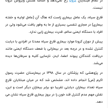
در تمام مبتلایان
کرونا
رخ نمی‌دهد و اساسا علتش ویروس کرونا
نیست.
قارچ سیاه، یک عامل بیماری زاست که هاگ آن (عامل اولیه و خفته
بیماری) در مجاری تنفسی بسیاری از ما به وفور یافت می‌شود ولی در
افراد با دستگاه ایمنی سالم، قدرت بیماری زایی ندارد.
پیش از دوران کرونا موارد بیماری قارچ سیاه عمدتا در افرادی با دیابت
کنترل نشده و در درجه بعد در بیمارانی با ضعف دستگاه ایمنی مانند
دریافت کنندگان پیوند اعضا، ایدز، نارسایی کلیه و سرطان‌ها دیده
می‌شد.
در پژوهشی که پزشکان در سال ۱۳۹۸ در بیمارستان حضرت رسول
اکرم (ص) انجام داده اند، مشخص شد که در میان مبتلایان قارچ
سیاه تعداد بیماران دیابتی تقریبا دو برابر بیماران دیگر است و این،
نقش مهم عدم کنترل قند خون را در بروز بیماری قارچ سیاه نشان می
دهد.