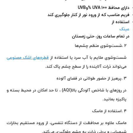
دارای محافظ 100
% UVA
و
UVB
فریم مناسب که از ورود نور از کنار جلوگیری کند
استفاده از
عینک
در تمام ساعات روز، حتی زمستان
۲
.
شست‌وشوی منظم چشم‌ها
شست‌وشوی ملایم با آب سرد یا استفاده از
قطره‌های اشک مصنوعی
می‌تواند ذرات آلاینده را از سطح چشم پاک کند
.
۳
.
پرهیز از حضور طولانی در فضای آلوده
در روزهای با شاخص آلودگی بالا
(AQI)
، تا حد امکان در محیط بسته و
پاکیزه بمانید
.
۴
.
استفاده از ماسک
ماسک علاوه بر محافظت از دستگاه تنفسی، از ورود مستقیم بخارات
شیمیایی و برخی ذرات به چشم جلوگیری می‌کند
.