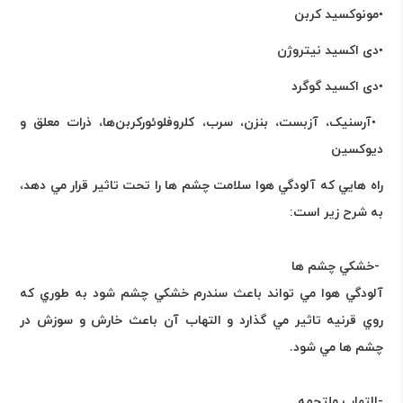
•
مونوکسید کربن
•
دی اکسید نیتروژن
•
دی اکسید گوگرد
•
آرسنیک، آزبست، بنزن، سرب، کلروفلوئورکربن‌ها، ذرات معلق و
دیوکسین
راه هايي كه آلودگي هوا سلامت چشم ها را تحت تاثير قرار مي دهد،
به شرح زير است
:
-
خشكي چشم ها
آلودگي هوا مي تواند باعث سندرم خشكي چشم شود به طوري كه
روي قرنيه تاثير مي گذارد و التهاب آن باعث خارش و سوزش در
چشم ها مي شود
.
-
التهاب ملتحمه