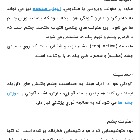
علاوه بر عفونت ويروسي يا ميكروبي،
التهاب ملتحمه
نيز مي تواند
به خاطر گرد و غبار و آلودگي هوا ايجاد شود كه باعث سوزش چشم
ها مي شود، اين عفونت هاي چشمي التهاب ملتحمه چشم است كه
با قرمزي چشم و تورم پلك ها مشخص مي شود
.
ملتحمه
(conjunctiva)
غشاء نازك و شفافي است كه روي سفيدي
چشم (صلبيه) و سطح داخلي پلك ها را پوشانده است
.
-
حساسيت
آلودگي هوا در افراد مبتلا به حساسيت چشم واكنش هاي آلرژيك
ايجاد مي كند؛ همچنين باعث قرمزي، خارش، اشك آلودي و
سوزش
چشم ها
مي شود كه به معالجه فوري پزشكي نياز دارد
.
-
عفونت چشم
دود فتوشيميايي كه با مواد شيميايي خطرناك پر شده است، نه تنها