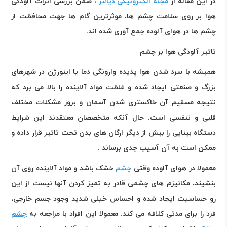
در این مقاله از
مجله الکترونیکی دیالنز
، ضمن بررسی اثرات آلودگی
هوا بر روی سلامت چشم ها، موثرترین گام ها جهت محافظت از
چشم ها در هوای آلوده جمع آوری شده اند
.
تاثیر آلودگی هوا بر چشم
همیشه با سرد شدن هوا پدیده وارونگی دما یا اینورژن در شهرهای
بزرگ و صنعتی ایجاد شده و غلظت مواد آلاینده را بالا می برد که
نتیجه مسقیم آن خاکستری شدن آسمان و بروز مشکلات مختلف
قلبی و تنفسی است. حال آنکه متخصصان معتقدند این شرایط
دستگاه بینایی را بیش از دیگر ارگان های بدن تحت تاثیر قرار داده و
ممکن است به آن آسیب جدی برساند .
معمولا در هوای آلوده وقتی
چشم
خشک باشد و مواد آلاینده روی آن
بنشیند، مکانیزم های چشمی قادر به تمیز کردن آنها نیست از این
رو حساسیت ایجاد شده و احساس خیلی شدید وجود جسم خارجی،
فرد را برای مدتی کلافه می کند. معمولا این افراد با مراجعه به
چشم