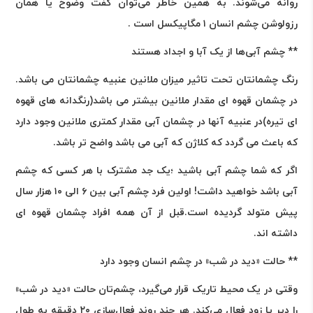
روانه می‌شوند. به همین خاطر می‌توان گفت وضوح یا همان
رزولوشن چشم انسان ۱ مگاپیکسل است
.
** چشم آبی‌ها از یک آبا و اجداد هستند
رنگ چشمانتان تحت تاثیر میزان ملانین عنبیه چشمانتان می باشد.
در چشمان قهوه ای مقدار ملانین بیشتر می باشد(رنگدانه های قهوه
ای تیره)در عنبیه آنها در چشمان آبی مقدار کمتری ملانین وجود دارد
که باعث می گردد که کلاژن که آبی می باشد واضح تر باشد
.
اگر که شما چشم آبی باشید ؛یک جد مشترک با هر کسی که چشم
آبی باشد خواهید داشت! اولین فرد چشم آبی بین ۶ الی ۱۰ هزار سال
پیش متولد گردیده است.قبل از آن همه افراد چشمان قهوه ای
داشته اند
.
** حالت «دید در شب» در چشم انسان وجود دارد
وقتی در یک محیط تاریک قرار می‌گیرد، چشم‌تان حالت «دید در شب»
را دیر یا زود فعال می‌کند. هر چند روند فعال‌سازی ۲۰ دقیقه به طول