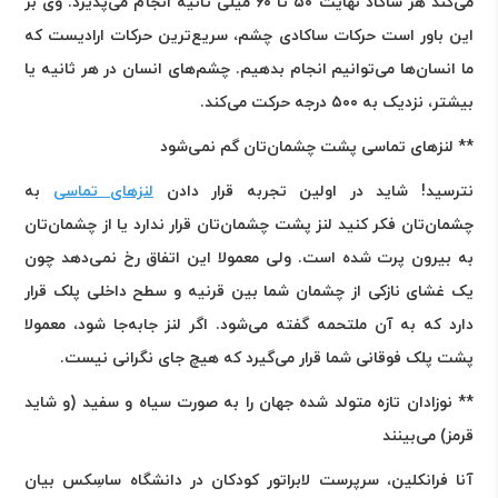
می‌کند هر ساکاد نهایت ۵۰ تا ۶۰ میلی‌ ثانیه انجام می‌پذیرد. وی بر
این باور است حرکات ساکادی چشم، سریع‌ترین حرکات ارادیست که
ما انسان‌ها می‌توانیم انجام بدهیم. چشم‌های انسان در هر ثانیه یا
بیشتر، نزدیک به ۵۰۰ درجه حرکت می‌کند
.
** لنزهای تماسی پشت چشمان‌تان گم نمی‌شود
نترسید! شاید در اولین تجربه‌ قرار دادن
لنزهای تماسی
به
چشمان‌تان فکر کنید لنز پشت چشمان‌تان قرار ندارد یا از چشمان‌تان
به بیرون پرت شده است. ولی معمولا این اتفاق رخ نمی‌دهد چون
یک غشای نازکی از چشمان شما بین قرنیه و سطح داخلی پلک قرار
دارد که به آن ملتحمه گفته می‌شود. اگر لنز جابه‌جا شود، معمولا
پشت پلک فوقانی شما قرار می‌گیرد که هیچ جای نگرانی نیست
.
** نوزادان تازه متولد شده جهان را به صورت سیاه و سفید (و شاید
قرمز) می‌بینند
آنا فرانکلین، سرپرست لابراتور کودکان در دانشگاه ساسِکس بیان