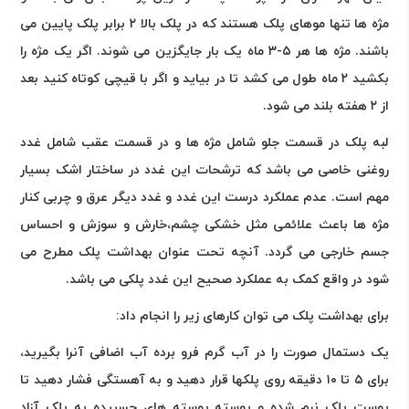
مژه ها تنها موهای پلک هستند که در پلک بالا ۲ برابر پلک پایین می
باشند. مژه ها هر ۵-۳ ماه یک بار جایگزین می شوند. اگر یک مژه را
بکشید ۲ ماه طول می کشد تا در بیاید و اگر با قیچی کوتاه کنید بعد
از ۲ هفته بلند می شود
.
لبه پلک در قسمت جلو شامل مژه ها و در قسمت عقب شامل غدد
روغنی خاصی می باشد که ترشحات این غدد در ساختار اشک بسیار
مهم است. عدم عملکرد درست این غدد و غدد دیگر عرق و چربی کنار
مژه ها باعث علائمی مثل خشکی چشم،خارش و سوزش و احساس
جسم خارجی می گردد. آنچه تحت عنوان بهداشت پلک مطرح می
شود در واقع کمک به عملکرد صحیح این غدد پلکی می باشد
.
برای بهداشت پلک می توان کارهای زیر را انجام داد
:
یک دستمال صورت را در آب گرم فرو برده آب اضافی آنرا بگیرید،
برای ۵ تا ۱۰ دقیقه روی پلکها قرار دهید و به آهستگی فشار دهید تا
پوست پلک نرم شده و پوسته پوسته های چسبیده به پلک آزاد