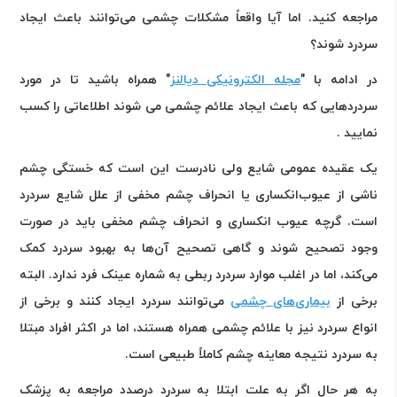
مراجعه کنید. اما آیا واقعاً مشکلات چشمی می‌توانند باعث ایجاد
سردرد شوند؟
در ادامه با "
مجله الکترونیکی دیالنز
" همراه باشید تا در مورد
سردردهایی که باعث ایجاد علائم چشمی می شوند اطلاعاتی را کسب
نمایید .
یک عقیده عمومی شایع ولی نادرست این است که خستگی چشم
ناشی از عیوب‌انکساری یا انحراف چشم مخفی از علل شایع سردرد
است. گرچه عیوب انکساری و انحراف چشم مخفی باید در صورت
وجود تصحیح شوند و گاهی تصحیح آن‌ها به بهبود سردرد کمک
می‌کند، اما در اغلب موارد سردرد ربطی به شماره عینک فرد ندارد. البته
برخی از
بیماری‌های چشمی
می‌توانند سردرد ایجاد کنند و برخی از
انواع سردرد نیز با علائم چشمی همراه هستند، اما در اکثر افراد مبتلا
به سردرد نتیجه معاینه چشم کاملاً طبیعی است
.
به هر حال اگر به علت ابتلا به سردرد درصدد مراجعه به پزشک