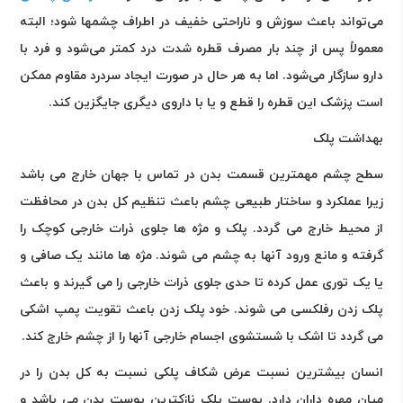
می‌تواند باعث سوزش و ناراحتی خفیف در اطراف چشمها شود؛ البته
معمولاً پس از چند بار مصرف قطره شدت درد کمتر می‌شود و فرد با
دارو سازگار می‌شود. اما به هر حال در صورت ایجاد سردرد مقاوم ممکن
است پزشک این قطره را قطع و یا با داروی دیگری جایگزین کند
.
بهداشت پلک
سطح چشم مهمترین قسمت بدن در تماس با جهان خارج می باشد
زیرا عملکرد و ساختار طبیعی چشم باعث تنظیم کل بدن در محافظت
از محیط خارج می گردد. پلک و مژه ها جلوی ذرات خارجی کوچک را
گرفته و مانع ورود آنها به چشم می شوند. مژه ها مانند یک صافی و
یا یک توری عمل کرده تا حدی جلوی ذرات خارجی را می گیرند و باعث
پلک زدن رفلکسی می شوند. خود پلک زدن باعث تقویت پمپ اشکی
می گردد تا اشک با شستشوی اجسام خارجی آنها را از چشم خارج کند
.
انسان بیشترین نسبت عرض شکاف پلکی نسبت به کل بدن را در
میان مهره داران دارد. پوست پلک نازکترین پوست بدن می باشد و