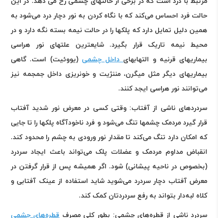
مرتبط با درد است که در برخی از حالتهای چشمی رخ می دهد. در این
حالت فرد احساس می‌کند که با نگاه کردن به نور دچار درد می‌شود به
همین دلیل تمایل دارد که پلکها را در حالت نیمه بسته نگه دارد و در
محیط نیمه تاریک قرار بگیرد. شایعترین علتهای نور هراسی
بیماریهای قرنیه و التهابهای
داخل چشمی
(یووئیت) است. گاهی
بیماریهای دیگر مثل میگرن، مننژیت و خونریزی داخل جمجمه نیز
می‌توانند نور هراسی ایجد کنند
.
سردردهای ناشی از آفتاب
:
وقتی کسی در معرض نور شدید آفتاب
قرار گیرد مردمک چشمها تنگ می‌شود و فرد ناخودآگاه پلکها را تا جایی
که امکان دارد تنگ می‌کند تا مقدار نور ورودی به چشم را محدود کند.
انقباض مداوم مردمک و عضلات پلک می‌تواند باعث ایجاد سردرد
(بخصوص در ناحیه پیشانی) شود. اگر همیشه پس از قرار گرفتن در
معرض آفتاب دچار سردرد می‌شوید شاید استفاده از عینک آفتابی و
کلاه لبه‌دار بتواند به رفع سردردتان کمک کند
.
سردرد ناشی از قطره‌های چشمی
:
بطور کلی مصرف
قطره‌های چشمی