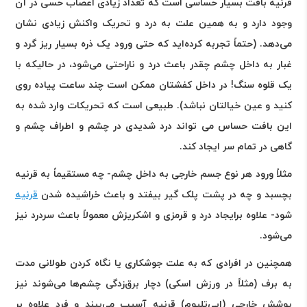
قرنیه بافت بسیار حساسی است که تعداد زیادی اعصاب حسی در آن
وجود دارد و به همین علت به درد و تحریک واکنش زیادی نشان
می‌دهد. (حتماً تجربه کرده‌اید که حتی ورود یک ذره بسیار ریز گرد و
غبار به داخل چشم چقدر باعث درد و ناراحتی می‌شود، در حالیکه با
یک قلوه سنگ! در داخل کفشتان ممکن است چند ساعت پیاده روی
کنید و عین خیالتان نباشد). طبیعی است که تحریکات وارد شده به
این بافت حساس می تواند درد شدیدی در چشم و اطراف چشم و
گاهی در تمام سر ایجاد کند
.
مثلاً ورود هر نوع جسم خارجی به داخل چشم- چه مستقیماً به قرنیه
بچسبد و چه در پشت پلک گیر بیفتد و باعث خراشیده شدن
قرنیه
شود- علاوه برایجاد درد و قرمزی و اشکریزش معمولاً باعث سردرد نیز
می‌شود.
همچنین در افرادی که به علت جوشکاری یا نگاه کردن طولانی مدت
به برف (مثلاً در ورزش اسکی) دچار برق‌زدگی چشم‌ها می‌شوند نیز
پوشش خارجی (اپی‌تلیوم) قرنیه آسیب می‌بیند و فرد علاوه بر