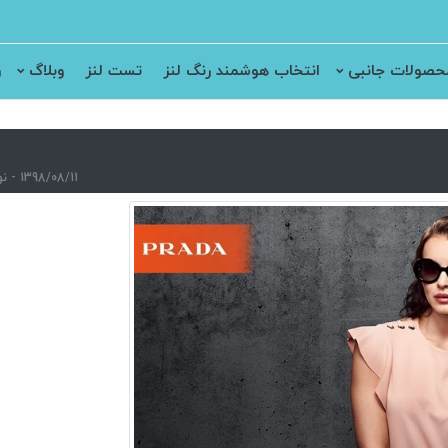
حصولات جانبی
انتخاب هوشمند رنگ لنز
تست لنز
وبلاگ
ر
1398/08/11 - نویسنده : سارا نصری