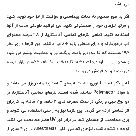
می باشد.
اگر به طور صحیح به نکات بهداشتی و مراقبت از لنز خود توجه کنید
و مرتبا لنزهای خود را ضدعفونی کنید، می توانید طولانی مدت از آنها
استفاده کنید. تمامی لنزهای تماسی آناستازیا، از ۳۸ درصد محتوای
آب برخوردارند و دارای منحنی پایه ۸٫۶ می باشند. این لنزها دارای قطر
۱۴٫۲ هستند که تا حدودی باعث بزرگنمایی و جذابیت چشم می شود
و همچنین از بازه درجات ۰٫۵۰- تا ۶٫۰۰- با اختلاف ۰٫۲۵ در بازار عرضه
می شوند و به فروش می رسند.
قابل ذکر است فناوری ساخت لنزهای آناستازیا هایدروژل می باشد و
با مواد Polymacon ساخته شده است. لنزهای تماسی آناستازیا، در
دو نوع طبی و رنگی در مدت مصرف های ۳ ماهه و ۶ ماهه به کاربران
لنز تماسی ارائه می گردد. این لنزها نیز به راحتی استفاده می شوند و
برای محافظت از چشمان شما در برابر نور UV مضر محافظت می کنند.
توجه داشته باشید، لنزهای تماسی رنگی Anesthesia دارای ۴ سری از