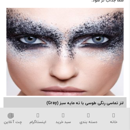
شما جذاب تر شود.
لنز تماسی رنگی طوسی با ته مایه سبز (Gray)
چشمان خاکستری مورد علاقه بسیاری می باشد. رنگ خاکستری یکی از
خانه
دسته بندی
سبد خرید
اینستاگرام
چت آنلاین
طبیعی ترین سایه ها به نظر می رسد. آناستازیا Dream Grey برای