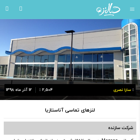
سارا نصری
2,504
12 آذر ماه 1398
لنزهای تماسی آناستازیا
شرکت سازنده