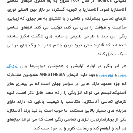
کمپانی Monros در سال ۱۹۸۷ شروع به راه اندازی لنزهای تماسی
آناستازیا نمود. آناستازیا با تجربه گسترده در بازار بین المللی نوری،
لنزهای تماسی پیشرفته و کاملی را با اشتیاق به هر چیزی که زیبایی،
جذابیت و ظرافت را بیان می کند، ترکیب می کند. لنزهای تماسی
رنگی این برند با طراحی طبیعی و سایه های شگفت انگیز ساخته
شده اند که قادرند حتی تیره ترین چشم ها را به رنگ های دریایی
سبک تبدیل کنند.
هر لنز رنگی در لوازم آرایشی و همچنین دیوپترها برای
نزدیک
بینی
و
دوربینی
وجود دارد. لنزهای ANESTHESIA همچنین مفتخرند
که جزء معدود مارک هایی در سراسر جهان است که در بیماری های
آستیگماتیسم می تواند لنز رنگی را ارائه دهد. قابل ذکر است، کلیه
لنزهای تماسی آناستازیا، متناسب با کیفیت بالایی که دارند دارای
هزینه های بسیار بالایی هستند، اما خوب است بدانید برند آناستازیا
یکی از پرطرفدارترین لنزهای تماسی رنگی است که می تواند نیازهای
هر فرد را فراهم کند و رضایت کاربر را به خود جلب کند.