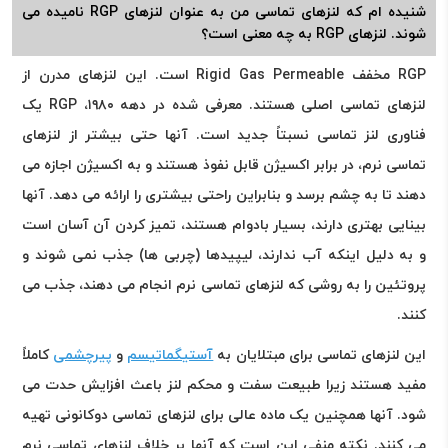
شنیده ام که لنزهای تماسی من به عنوان لنزهای RGP نامیده می
شوند. لنزهای RGP به چه معنی است؟
RGP مخفف Rigid Gas Permeable است. این لنزهای مدرن از
لنزهای تماسی اصلی هستند. معرفی شده در دهه ۱۹۸۰، RGP یک
فناوری لنز تماسی نسبتاً جدید است. آنها حتی بیشتر از لنزهای
تماسی نرم، در برابر اکسیژن قابل نفوذ هستند و به اکسیژن اجازه می
دهند تا به چشم برسد و بنابراین راحتی بیشتری را ارائه می دهد. آنها
بینایی بهتری دارند، بسیار بادوام هستند، تمیز کردن آن آسان است
و به دلیل اینکه آب ندارند، لیپیدها (چربی ها) جذب نمی شوند و
پروتئین را به روشی که لنزهای تماسی نرم انجام می دهند، جذب می
کنند.
این لنزهای تماسی برای مبتلایان به
آستیگماتیسم
و
پیرچشمی
کاملاً
مفید هستند زیرا طبیعت سفت و محکم لنز باعث افزایش حدت می
شود. آنها همچنین یک ماده عالی برای لنزهای تماسی دوکانونی تهیه
می کنند. نکته منفی این است که آنها بر خلاف لنزهای تماسی نرم