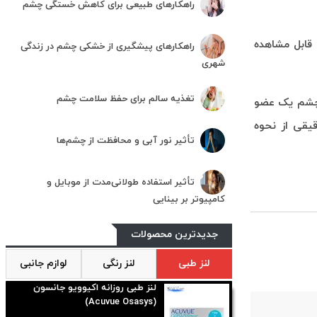
راهکارهای طبیعی برای کاهش خستگی چشم
 قابل مشاهده
راهکارهای پیشگیری از خشکی چشم در زندگی
شهری
تغذیه سالم برای حفظ سلامت چشم
، چشم یک عضو
یقی از نحوه
تأثیر نور آبی و محافظت از چشم‌ها
تأثیر استفاده طولانی‌مدت از موبایل و
کامپیوتر بر بینایی
جدیدترین محصولات
لنز طبی
لنز رنگی
لوازم جانبی
لنز طبی روزانه اکیوویو جانسون
(Acuvue Osasys)