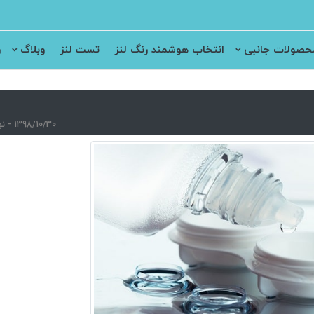
حصولات جانبی
انتخاب هوشمند رنگ لنز
تست لنز
وبلاگ
ر
1398/10/30 - نویسنده : سارا نصری