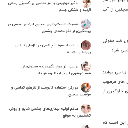
رابر این امر
تأثیر خوابیدن با لنز تماسی بر اکسیژن رسانی
همچنین از آب
قرنیه و خشکی چشم
اهمیت شست‌وشوی صحیح لنزهای تماسی در
پیشگیری از عفونت‌های چشمی
ول ضد عفونی
مقایسه عفونت چشمی در لنزهای تماسی
نمی شود.
روزانه و ماهانه
بررسی اثر مواد نگهدارنده محلول‌های
ها می توانند
شست‌وشوی لنز بر اپیتلیوم قرنیه
ول های مرطوب
عوارض استفاده نادرست از لنزهای تماسی و
 جلوگیری از
مراقبت صحیح
علائم اولیه بیماری‌های چشمی شایع و روش
تشخیص به موقع
 این است که