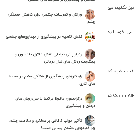
یز نکنید، می
ورزش و تمرینات چشمی برای کاهش خستگی
چشم
سی خود را به
نقش تغذیه در پیشگیری از بیماری‌های چشمی
رتینوپاتی دیابتی:نقش کنترل قند خون و
پیشرفت روش های لیزر درمانی
اقب باشید که
راهکارهای پیشگیری از خشکی چشم در محیط
های کاری
جالنزی را با محلول چند منظوره تازه بشویید. یک محلول چند منظوره استفاده از لنزهای تماسی را آسان می کند. محلول لنز تماسی Comfi All-in One نه
دژنراسیون ماکولا مرتبط با سن،روش های
درمان و پیشگیری
تأثیر خواب ناکافی بر عملکرد و سلامت چشم؛
چرا کم‌خوابی دشمن بینایی است؟