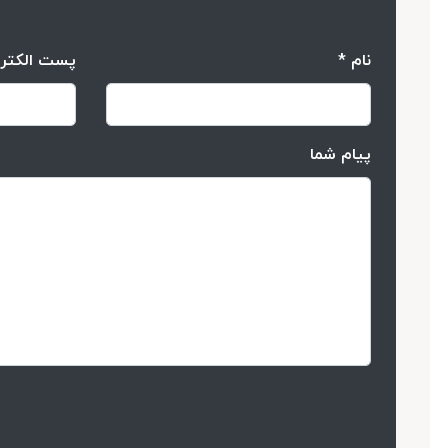
نام *
پست الکتر
پیام شما