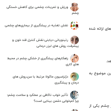
ورزش و تمرینات چشمی برای کاهش خستگی
چشم
نقش تغذیه در پیشگیری از بیماری‌های چشمی
از دستورالعمل‌های ارائه شده
رتینوپاتی دیابتی:نقش کنترل قند خون و
پیشرفت روش های لیزر درمانی
راهکارهای پیشگیری از خشکی چشم در محیط
هد
.
های کاری
ین موضوع به
دژنراسیون ماکولا مرتبط با سن،روش های
درمان و پیشگیری
تأثیر خواب ناکافی بر عملکرد و سلامت چشم؛
چرا کم‌خوابی دشمن بینایی است؟
ز چشم یکی از