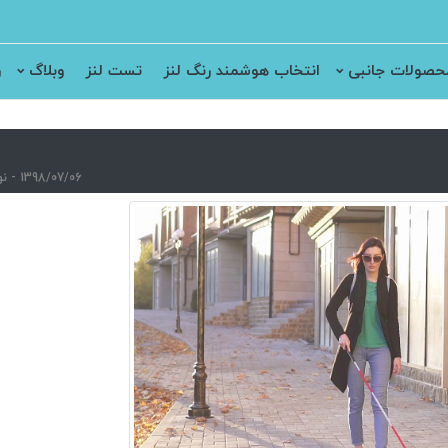
حصولات جانبی
انتخاب هوشمند رنگ لنز
تست لنز
وبلاگ
ر
1398/07/06 - نویسنده : سارا نصری