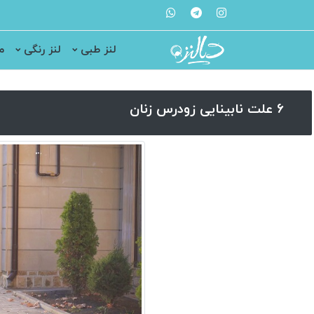
لنز طبی
لنز رنگی
م
۶ علت نابینایی زودرس زنان