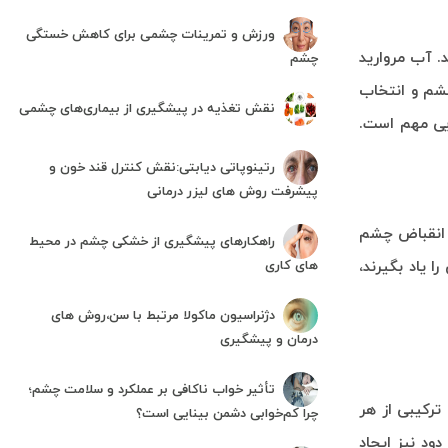
ورزش و تمرینات چشمی برای کاهش خستگی
ساله یا حتی جوانتر اتفاق بیفتد. آب مروارید
چشم
شم و انتخاب
نقش تغذیه در پیشگیری از بیماری‌های چشمی
ایی مهم است.
رتینوپاتی دیابتی:نقش کنترل قند خون و
پیشرفت روش های لیزر درمانی
ل انقباض چشم
راهکارهای پیشگیری از خشکی چشم در محیط
 یاد بگیرند،
های کاری
دژنراسیون ماکولا مرتبط با سن،روش های
درمان و پیشگیری
تأثیر خواب ناکافی بر عملکرد و سلامت چشم؛
ترکیبی از هر
چرا کم‌خوابی دشمن بینایی است؟
ود نیز ایجاد