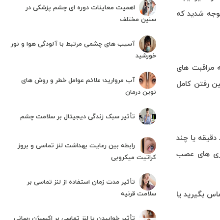
اهمیت معاینات دوره ای چشم پزشکی در
وجه شدید که
سنین مختلف
آسیب های چشمی مرتبط با آلودگی هوا و نور
خورشید
ه مراقبت های
آب مروارید؛ علائم عوامل خطر و روش های
ین رفتن کامل
نوین درمان
تأثیر سبک زندگی دیجیتال بر سلامت چشم
دقیقه یا چند
رابطه بین رعایت بهداشت لنز تماسی و بروز
اری های عصب
کراتیت میکروبی
تأثیر مدت زمان استفاده از لنز تماسی بر
اس بگیرید یا
سلامت قرنیه
تأثیر خوابیدن با لنز تماسی بر اکسیژن رسانی