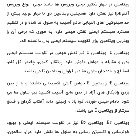
ویتامین در مهار تکثیر برخی ویروس ها مانند برخی انواع ویروس
آنفولانزا نیز نقش دارد. همچنین ویتامین دی با مهار تولید بیش از
حد سیتوکین های التهابی مانع آسیب به سلول ها شده و در تنظیم
عملکرد سیستم ایمنی نقش مهمی دارد؛ به طوری که برخی آن را
بهترین ویتامین برای تقویت سیستم ایمنی بدن دانسته اند.
ویتامین
C
: ویتامین
C
نیز نقش مهمی در تقویت سیستم ایمنی
بدن و مقابله با عوامل عفونی دارد. پرتقال، کیوی، چغندر، گل کلم،
اسفناج و بادمجان حاوی مقادیر فراوان ویتامین
C
می باشند.
ویتامین
E
: ویتامین
E
خواص آنتی اکسیدانی داشته و با از بین
بردن رادیکال های آزاد در بدن مانع آسیب اکسیداتیو سلول ها می
شود. بادام خیس خورده، کره بادام زمینی، دانه آفتاب گردان و فندق
سرشار از ویتامین
E
می باشند.
ویتامین
B6
: ویتامین
B6
نیز در تقویت سیستم ایمنی و بهبود
خونرسانی و اکسیژن رسانی به سلول ها نقش دارد. مرغ، سالمون،