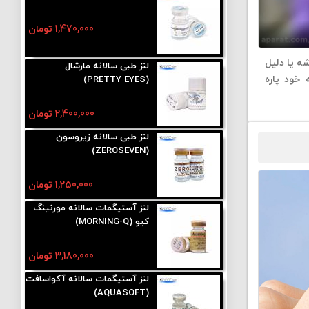
1,470,000 تومان
شه یا دلیل
لنز طبی سالانه مارشال
خود پاره
(PRETTY EYES)
2,400,000 تومان
لنز طبی سالانه زیروسون
(ZEROSEVEN)
1,250,000 تومان
لنز آستیگمات سالانه مورنینگ
کیو (MORNING-Q)
3,180,000 تومان
لنز آستیگمات سالانه آکواسافت
(AQUASOFT)