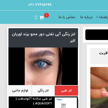
۰۲۱-۷۷۶۱۵۶۹۹
2
اهنما
درباره ما
تماس با ما
لنز رنگی آبی نفتی دور محو برند اوربان
لایر
اقبت
لنز طبی
لنز رنگی
لوازم جانبی
لنز طبی سالانه آکواسافت (
AQUASOFT )